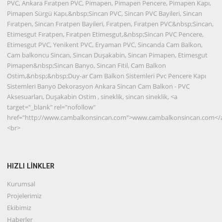
PVC, Ankara Fıratpen PVC, Pimapen, Pimapen Pencere, Pimapen Kapı,
Pimapen Sürgü Kapı,&nbsp;Sincan PVC, Sincan PVC Bayileri, Sincan
Fıratpen, Sincan Fıratpen Bayileri, Fıratpen, Fıratpen PVC&nbsp;Sincan,
Etimesgut Fıratpen, Fıratpen Etimesgut,&nbsp;Sincan PVC Pencere,
Etimesgut PVC, Yenikent PVC, Eryaman PVC, Sincanda Cam Balkon,
Cam balkoncu Sincan, Sincan Duşakabin, Sincan Pimapen, Etimesgut
Pimapen&nbsp;Sincan Banyo, Sincan Fitil, Cam Balkon
Ostim,&nbsp;&nbsp;Duy-ar Cam Balkon Sistemleri Pvc Pencere Kapı
Sistemleri Banyo Dekorasyon Ankara Sincan Cam Balkon - PVC
Aksesuarları, Duşakabin Ostim , sineklik, sincan sineklik, <a
target="_blank" rel="nofollow"
href="http://www.cambalkonsincan.com">www.cambalkonsincan.com</
<br>
HIZLI LİNKLER
Kurumsal
Projelerimiz
Ekibimiz
Haberler