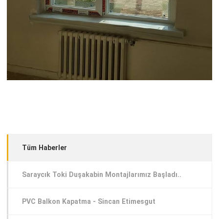
Tüm Haberler
Saraycık Toki Duşakabin Montajlarımız Başladı..
PVC Balkon Kapatma - Sincan Etimesgut