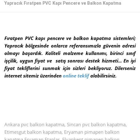
Yapracık Fıratpen PVC Kapı Pencere ve Balkon Kapatma
Fıratpen PVC kapı pencere ve balkon kapatma sistemleri;
Yapracık bölgesinde onlarca referansımızla güvenin adresi
olmayı başardık. Kaliteli malzeme kullanımı, birinci sınıf
işçilik, uygun fiyat ve satış sonrası destek hizmeti... En iyi
fiyat tekliflerini sunmak için sizleri bekliyoruz. Dilerseniz
internet sitemiz üzerinden
online teklif
alabilirsiniz.
Ankara pvc balkon kapatma, Sincan pvc balkon kapatma,
Etimesgut balkon kapatma, Eryaman pimapen balkon
kapatma,Eryaman Etaplar, Elvankent pimapen balkon