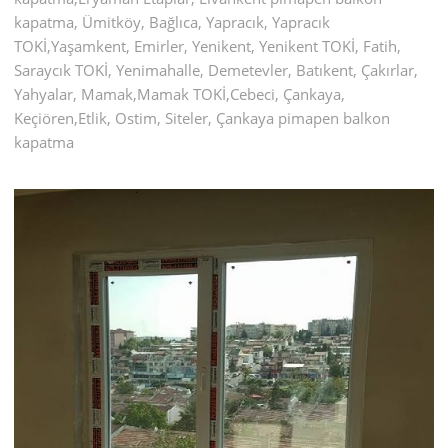
kapatma, Ümitköy, Bağlıca, Yapracık, Yapracık
TOKİ,Yaşamkent, Emirler, Yenikent, Yenikent TOKİ, Fatih,
Saraycık TOKİ, Yenimahalle, Demetevler, Batıkent, Çakırlar,
Yahyalar, Mamak,Mamak TOKİ,Cebeci, Çankaya,
Keçiören,Etlik, Ostim, Siteler, Çankaya pimapen balkon
kapatma