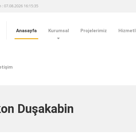
h : 07.08.2026 16:15:35
Anasayfa
Kurumsal
Projelerimiz
Hizmetl
letişim
kon Duşakabin