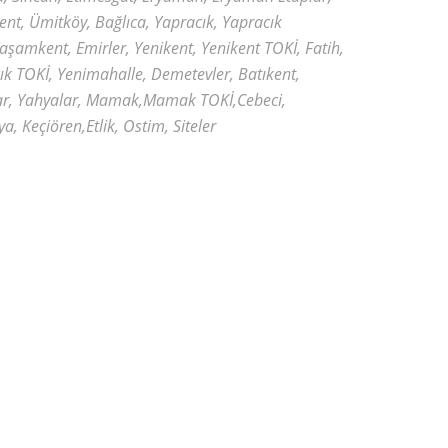
ent, Ümitköy, Bağlıca, Yapracık, Yapracık
aşamkent, Emirler, Yenikent, Yenikent TOKİ, Fatih,
ık TOKİ, Yenimahalle, Demetevler, Batıkent,
ar, Yahyalar, Mamak,Mamak TOKİ,Cebeci,
a, Keçiören,Etlik, Ostim, Siteler