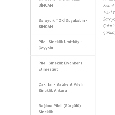
Elvank
SİNCAN
TOKİ,Y
Sarayc
Saraycık TOKİ Duşakabin -
Çakırl
SİNCAN
Çankay
Pileli Sineklik Ümitköy -
Çayyolu
Pileli Sineklik Elvankent
Etimesgut
Çakırlar - Batıkent Pileli
Sineklik Ankara
Bağlıca Pileli (Sürgülü)
Sineklik