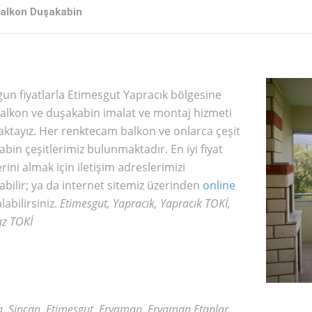
alkon Duşakabin
un fiyatlarla Etimesgut Yapracık bölgesine
alkon ve duşakabin imalat ve montaj hizmeti
ktayız. Her renktecam balkon ve onlarca çeşit
bin çeşitlerimiz bulunmaktadır. En iyi fiyat
lerini almak için iletişim adreslerimizi
abilir; ya da internet sitemiz üzerinden
online
labilirsiniz.
Etimesgut, Yapracık, Yapracık TOKİ,
az TOKİ
, Sincan, Etimesgut, Eryaman, Eryaman Etaplar,