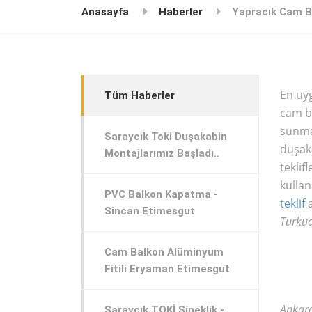
Anasayfa
Haberler
Yapracık Cam B
En uyg
Tüm Haberler
cam b
sunma
Saraycık Toki Duşakabin
duşaka
Montajlarımız Başladı..
teklif
kullan
PVC Balkon Kapatma -
teklif
a
Sincan Etimesgut
Turku
Cam Balkon Alüminyum
Fitili Eryaman Etimesgut
Ankara
Saraycık TOKİ Sineklik -