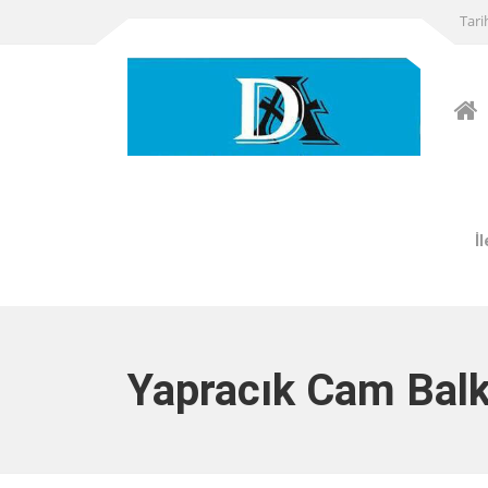
Tari
İ
Yapracık Cam Bal