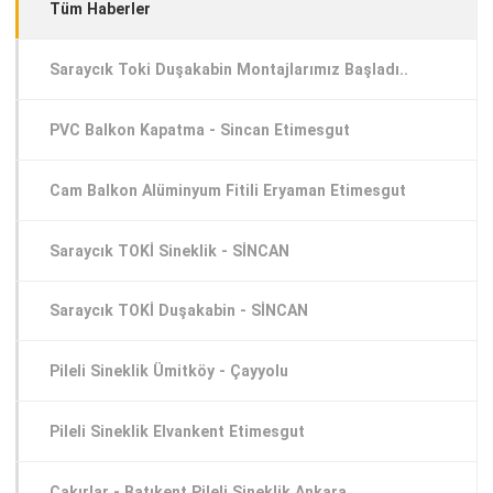
Tüm Haberler
Saraycık Toki Duşakabin Montajlarımız Başladı..
PVC Balkon Kapatma - Sincan Etimesgut
Cam Balkon Alüminyum Fitili Eryaman Etimesgut
Saraycık TOKİ Sineklik - SİNCAN
Saraycık TOKİ Duşakabin - SİNCAN
Pileli Sineklik Ümitköy - Çayyolu
Pileli Sineklik Elvankent Etimesgut
Çakırlar - Batıkent Pileli Sineklik Ankara