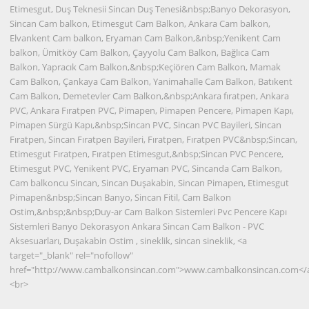
Etimesgut, Duş Teknesii Sincan Duş Tenesi&nbsp;Banyo Dekorasyon,
Sincan Cam balkon, Etimesgut Cam Balkon, Ankara Cam balkon,
Elvankent Cam balkon, Eryaman Cam Balkon,&nbsp;Yenikent Cam
balkon, Ümitköy Cam Balkon, Çayyolu Cam Balkon, Bağlıca Cam
Balkon, Yapracık Cam Balkon,&nbsp;Keçiören Cam Balkon, Mamak
Cam Balkon, Çankaya Cam Balkon, Yanimahalle Cam Balkon, Batıkent
Cam Balkon, Demetevler Cam Balkon,&nbsp;Ankara fıratpen, Ankara
PVC, Ankara Fıratpen PVC, Pimapen, Pimapen Pencere, Pimapen Kapı,
Pimapen Sürgü Kapı,&nbsp;Sincan PVC, Sincan PVC Bayileri, Sincan
Fıratpen, Sincan Fıratpen Bayileri, Fıratpen, Fıratpen PVC&nbsp;Sincan,
Etimesgut Fıratpen, Fıratpen Etimesgut,&nbsp;Sincan PVC Pencere,
Etimesgut PVC, Yenikent PVC, Eryaman PVC, Sincanda Cam Balkon,
Cam balkoncu Sincan, Sincan Duşakabin, Sincan Pimapen, Etimesgut
Pimapen&nbsp;Sincan Banyo, Sincan Fitil, Cam Balkon
Ostim,&nbsp;&nbsp;Duy-ar Cam Balkon Sistemleri Pvc Pencere Kapı
Sistemleri Banyo Dekorasyon Ankara Sincan Cam Balkon - PVC
Aksesuarları, Duşakabin Ostim , sineklik, sincan sineklik, <a
target="_blank" rel="nofollow"
href="http://www.cambalkonsincan.com">www.cambalkonsincan.com</
<br>