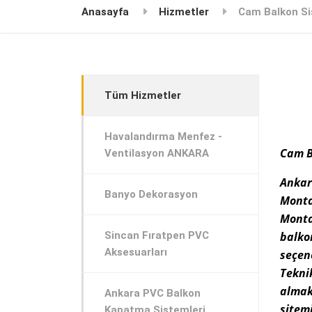
Anasayfa
Hizmetler
Cam Balkon Si
Tüm Hizmetler
Havalandırma Menfez -
Cam B
Ventilasyon ANKARA
Anka
Banyo Dekorasyon
Mont
Mont
Sincan Fıratpen PVC
balko
Aksesuarları
seçen
Tekni
almak 
Ankara PVC Balkon
sitem
Kapatma Sistemleri