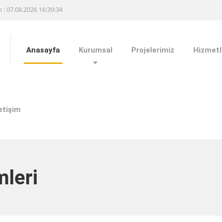
h : 07.08.2026 16:39:34
Anasayfa
Kurumsal
Projelerimiz
Hizmetl
letişim
leri