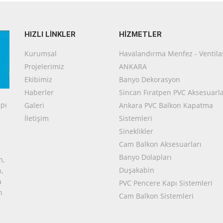
HIZLI LİNKLER
HİZMETLER
Kurumsal
Havalandırma Menfez - Ventil
Projelerimiz
ANKARA
Ekibimiz
Banyo Dekorasyon
Haberler
Sincan Fıratpen PVC Aksesuarla
pı
Galeri
Ankara PVC Balkon Kapatma
İletişim
Sistemleri
Sineklikler
Cam Balkon Aksesuarları
Banyo Dolapları
n,
Duşakabin
,
a
PVC Pencere Kapı Sistemleri
n
Cam Balkon Sistemleri