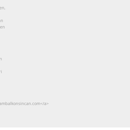
en,
an
pen
n
i
ambalkonsincan.com</a>