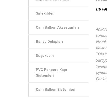
DUY-A
Sineklikler
Cam Balkon Aksesuarları
Ankar
camba
Elvank
Banyo Dolapları
balko
TOKİ,Y
Duşakabin
Saray
Yenima
PVC Pencere Kapı
fiyat
Sistemleri
Çankay
Cam Balkon Sistemleri