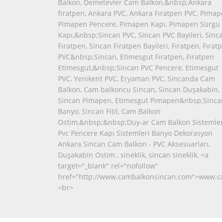
Balkon, Demetevler Cam Balkon,&nbsp;Ankara
fıratpen, Ankara PVC, Ankara Fıratpen PVC, Pimap
Pimapen Pencere, Pimapen Kapı, Pimapen Sürgü
Kapı,&nbsp;Sincan PVC, Sincan PVC Bayileri, Sinc
Fıratpen, Sincan Fıratpen Bayileri, Fıratpen, Fırat
PVC&nbsp;Sincan, Etimesgut Fıratpen, Fıratpen
Etimesgut,&nbsp;Sincan PVC Pencere, Etimesgut
PVC, Yenikent PVC, Eryaman PVC, Sincanda Cam
Balkon, Cam balkoncu Sincan, Sincan Duşakabin,
Sincan Pimapen, Etimesgut Pimapen&nbsp;Sinca
Banyo, Sincan Fitil, Cam Balkon
Ostim,&nbsp;&nbsp;Duy-ar Cam Balkon Sistemler
Pvc Pencere Kapı Sistemleri Banyo Dekorasyon
Ankara Sincan Cam Balkon - PVC Aksesuarları,
Duşakabin Ostim , sineklik, sincan sineklik, <a
target="_blank" rel="nofollow"
href="http://www.cambalkonsincan.com">www.c
<br>