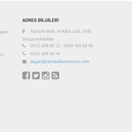
ADRES BİLGİLERİ
Atatürk Mah. Ankara Cad. 33/B
asyon
Sincan/ANKARA
0312 268 00 12 - 0543 765 82 06
0312 268 00 14
rı
duyar@cambalkonsincan.com