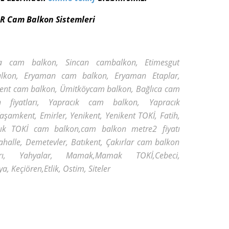
R Cam Balkon Sistemleri
a cam balkon, Sincan cambalkon, Etimesgut
lkon, Eryaman cam balkon, Eryaman Etaplar,
ent cam balkon, Ümitköycam balkon, Bağlıca cam
n fiyatları, Yapracık cam balkon, Yapracık
aşamkent, Emirler, Yenikent, Yenikent TOKİ, Fatih,
cık TOKİ cam balkon,cam balkon metre2 fiyatı
halle, Demetevler, Batıkent, Çakırlar cam balkon
ları, Yahyalar, Mamak,Mamak TOKİ,Cebeci,
a, Keçiören,Etlik, Ostim, Siteler