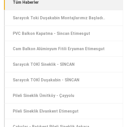
Tüm Haberler
Saraycık Toki Duşakabin Montajlarımız Başladı..
PVC Balkon Kapatma - Sincan Etimesgut
Cam Balkon Alüminyum Fitili Eryaman Etimesgut
Saraycık TOKİ Sineklik - SİNCAN
Saraycık TOKİ Duşakabin - SİNCAN
Pileli Sineklik Ümitköy - Çayyolu
Pileli Sineklik Elvankent Etimesgut
Çakırlar - Batıkent Pileli Sineklik Ankara