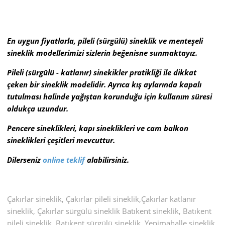
En uygun fiyatlarla, pileli (sürgülü) sineklik ve menteşeli
sineklik modellerimizi sizlerin beğenisne sunmaktayız.
Pileli (sürgülü - katlanır) sinekikler pratikliği ile dikkat
çeken bir sineklik modelidir. Ayrıca kış aylarında kapalı
tutulması halinde yağıştan korunduğu için kullanım süresi
oldukça uzundur.
Pencere sineklikleri, kapı sineklikleri ve cam balkon
sineklikleri çeşitleri mevcuttur.
Dilerseniz
online teklif
alabilirsiniz.
Çakırlar sineklik, Çakırlar pileli sineklik,Çakırlar katlanır
sineklik, Çakırlar sürgülü sineklik Batıkent sineklik, Batıkent
pileli sineklik, Batıkent sürgülü sineklik, Yenimahalle sineklik,