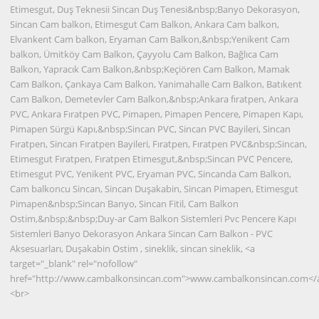
Etimesgut, Duş Teknesii Sincan Duş Tenesi&nbsp;Banyo Dekorasyon,
Sincan Cam balkon, Etimesgut Cam Balkon, Ankara Cam balkon,
Elvankent Cam balkon, Eryaman Cam Balkon,&nbsp;Yenikent Cam
balkon, Ümitköy Cam Balkon, Çayyolu Cam Balkon, Bağlıca Cam
Balkon, Yapracık Cam Balkon,&nbsp;Keçiören Cam Balkon, Mamak
Cam Balkon, Çankaya Cam Balkon, Yanimahalle Cam Balkon, Batıkent
Cam Balkon, Demetevler Cam Balkon,&nbsp;Ankara fıratpen, Ankara
PVC, Ankara Fıratpen PVC, Pimapen, Pimapen Pencere, Pimapen Kapı,
Pimapen Sürgü Kapı,&nbsp;Sincan PVC, Sincan PVC Bayileri, Sincan
Fıratpen, Sincan Fıratpen Bayileri, Fıratpen, Fıratpen PVC&nbsp;Sincan,
Etimesgut Fıratpen, Fıratpen Etimesgut,&nbsp;Sincan PVC Pencere,
Etimesgut PVC, Yenikent PVC, Eryaman PVC, Sincanda Cam Balkon,
Cam balkoncu Sincan, Sincan Duşakabin, Sincan Pimapen, Etimesgut
Pimapen&nbsp;Sincan Banyo, Sincan Fitil, Cam Balkon
Ostim,&nbsp;&nbsp;Duy-ar Cam Balkon Sistemleri Pvc Pencere Kapı
Sistemleri Banyo Dekorasyon Ankara Sincan Cam Balkon - PVC
Aksesuarları, Duşakabin Ostim , sineklik, sincan sineklik, <a
target="_blank" rel="nofollow"
href="http://www.cambalkonsincan.com">www.cambalkonsincan.com</
<br>