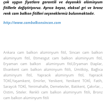
çok uygun fiyatlara garantili ve dayanıklı alüminyum
fitillerle değiştiriyoruz. Ayrıca beyaz, eloksal gri ve bronz
renk cam balkon fitilleri seçeneklermiz bulunmaktadır.
http://www.cambalkonsincan.com
Ankara cam balkon alüminyum fitil, Sincan cam balkon
alüminyum fitil, Etimesgut cam balkon alüminyum fitil,
Eryaman cam balkon alüminyum fitil,Eryaman Etaplar,
Elvankent cam balkon alüminyum fitili, Ümitköy, Bağlıca
alüminyum fitil, Yapracık alüminyum fitil, Yapracık
TOKİ,Yaşamkent, Emirler, Yenikent, Yenikent TOKİ, Fatih,
Saraycık TOKİ, Yenimahalle, Demetevler, Batıkent, Çakırlar, ,
Ostim, Siteler. Renkli cam balkon alüminyum fitili, Bronz
cam balkon alüminyum fitili