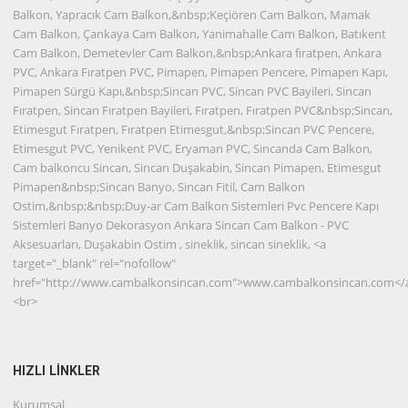
Balkon, Yapracık Cam Balkon,&nbsp;Keçiören Cam Balkon, Mamak
Cam Balkon, Çankaya Cam Balkon, Yanimahalle Cam Balkon, Batıkent
Cam Balkon, Demetevler Cam Balkon,&nbsp;Ankara fıratpen, Ankara
PVC, Ankara Fıratpen PVC, Pimapen, Pimapen Pencere, Pimapen Kapı,
Pimapen Sürgü Kapı,&nbsp;Sincan PVC, Sincan PVC Bayileri, Sincan
Fıratpen, Sincan Fıratpen Bayileri, Fıratpen, Fıratpen PVC&nbsp;Sincan,
Etimesgut Fıratpen, Fıratpen Etimesgut,&nbsp;Sincan PVC Pencere,
Etimesgut PVC, Yenikent PVC, Eryaman PVC, Sincanda Cam Balkon,
Cam balkoncu Sincan, Sincan Duşakabin, Sincan Pimapen, Etimesgut
Pimapen&nbsp;Sincan Banyo, Sincan Fitil, Cam Balkon
Ostim,&nbsp;&nbsp;Duy-ar Cam Balkon Sistemleri Pvc Pencere Kapı
Sistemleri Banyo Dekorasyon Ankara Sincan Cam Balkon - PVC
Aksesuarları, Duşakabin Ostim , sineklik, sincan sineklik, <a
target="_blank" rel="nofollow"
href="http://www.cambalkonsincan.com">www.cambalkonsincan.com</
<br>
HIZLI LİNKLER
Kurumsal