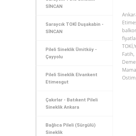
SİNCAN
Ankar
Etim
Saraycık TOKİ Duşakabin -
balko
SİNCAN
fiyat
TOKİ,
Pileli Sineklik Ümitköy -
Fatih
Çayyolu
Demete
Mamak
Pileli Sineklik Elvankent
Ostim,
Etimesgut
Çakırlar - Batıkent Pileli
Sineklik Ankara
Bağlıca Pileli (Sürgülü)
Sineklik