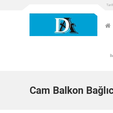
Tari
İ
Cam Balkon Bağlı