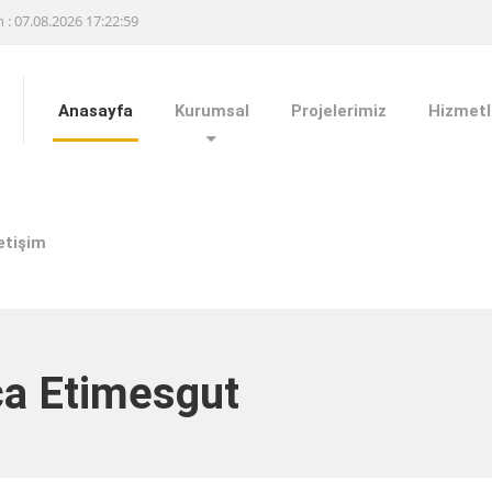
h : 07.08.2026 17:22:59
Anasayfa
Kurumsal
Projelerimiz
Hizmetl
letişim
ca Etimesgut