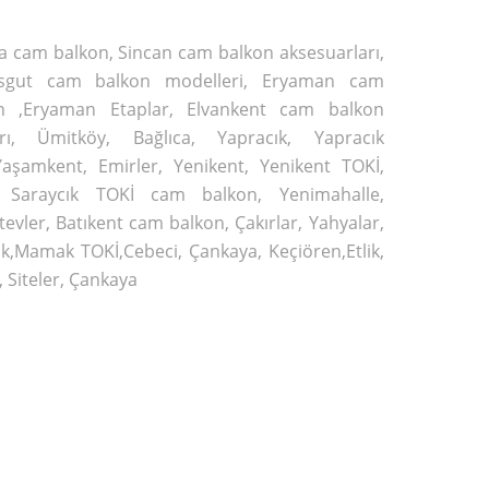
a cam balkon, Sincan cam balkon aksesuarları,
esgut cam balkon modelleri, Eryaman cam
n ,Eryaman Etaplar, Elvankent cam balkon
ları, Ümitköy, Bağlıca, Yapracık, Yapracık
Yaşamkent, Emirler, Yenikent, Yenikent TOKİ,
, Saraycık TOKİ cam balkon, Yenimahalle,
vler, Batıkent cam balkon, Çakırlar, Yahyalar,
,Mamak TOKİ,Cebeci, Çankaya, Keçiören,Etlik,
 Siteler, Çankaya