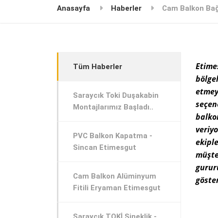
Anasayfa
Haberler
Cam Balkon Bağ
Etim
Tüm Haberler
bölge
etmey
Saraycık Toki Duşakabin
seçen
Montajlarımız Başladı..
balk
veri
PVC Balkon Kapatma -
ekipl
Sincan Etimesgut
müşt
guru
Cam Balkon Alüminyum
göster
Fitili Eryaman Etimesgut
Saraycık TOKİ Sineklik -