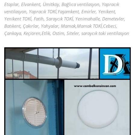
Etaplar, Elvankent, Ümitköy, Bağlıca ventilasyon, Yapracık
ventilasyon, Yapracık TOKİ,Yaşamkent, Emirler, Yenikent,
Yenikent TOKİ, Fatih, Saraycık TOKİ, Yenimahalle, Demetevler,
Batıkent, Çakırlar, Yahyalar, Mamak,Mamak TOKİ,Cebeci,
Çankaya, Keçiören,Etlik, Ostim, Siteler, saraycık toki ventilasyon