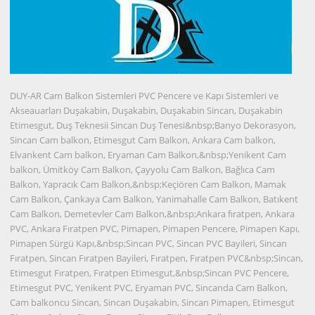
DUY-AR Cam Balkon Sistemleri PVC Pencere ve Kapı Sistemleri ve
Akseauarları Duşakabin, Duşakabin, Duşakabin Sincan, Duşakabin
Etimesgut, Duş Teknesii Sincan Duş Tenesi&nbsp;Banyo Dekorasyon,
Sincan Cam balkon, Etimesgut Cam Balkon, Ankara Cam balkon,
Elvankent Cam balkon, Eryaman Cam Balkon,&nbsp;Yenikent Cam
balkon, Ümitköy Cam Balkon, Çayyolu Cam Balkon, Bağlıca Cam
Balkon, Yapracık Cam Balkon,&nbsp;Keçiören Cam Balkon, Mamak
Cam Balkon, Çankaya Cam Balkon, Yanimahalle Cam Balkon, Batıkent
Cam Balkon, Demetevler Cam Balkon,&nbsp;Ankara fıratpen, Ankara
PVC, Ankara Fıratpen PVC, Pimapen, Pimapen Pencere, Pimapen Kapı,
Pimapen Sürgü Kapı,&nbsp;Sincan PVC, Sincan PVC Bayileri, Sincan
Fıratpen, Sincan Fıratpen Bayileri, Fıratpen, Fıratpen PVC&nbsp;Sincan,
Etimesgut Fıratpen, Fıratpen Etimesgut,&nbsp;Sincan PVC Pencere,
Etimesgut PVC, Yenikent PVC, Eryaman PVC, Sincanda Cam Balkon,
Cam balkoncu Sincan, Sincan Duşakabin, Sincan Pimapen, Etimesgut