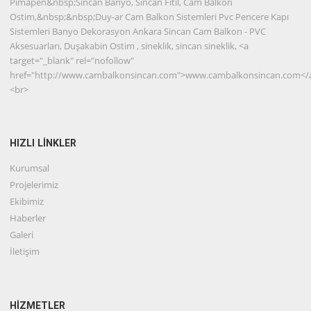
Pimapen&nbsp;Sincan Banyo, Sincan Fitil, Cam Balkon
Ostim,&nbsp;&nbsp;Duy-ar Cam Balkon Sistemleri Pvc Pencere Kapı
Sistemleri Banyo Dekorasyon Ankara Sincan Cam Balkon - PVC
Aksesuarları, Duşakabin Ostim , sineklik, sincan sineklik, <a
target="_blank" rel="nofollow"
href="http://www.cambalkonsincan.com">www.cambalkonsincan.com</
<br>
HIZLI LİNKLER
Kurumsal
Projelerimiz
Ekibimiz
Haberler
Galeri
İletişim
HİZMETLER