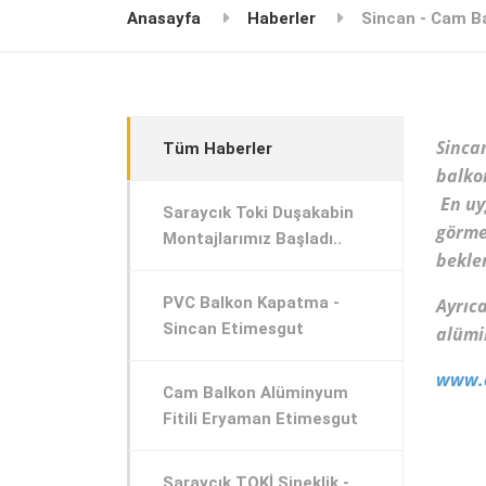
Anasayfa
Haberler
Sincan - Cam B
Sinc
Tüm Haberler
balko
En uy
Saraycık Toki Duşakabin
görme
Montajlarımız Başladı..
bekle
PVC Balkon Kapatma -
Ayrı
Sincan Etimesgut
alümin
www.
Cam Balkon Alüminyum
Fitili Eryaman Etimesgut
Saraycık TOKİ Sineklik -