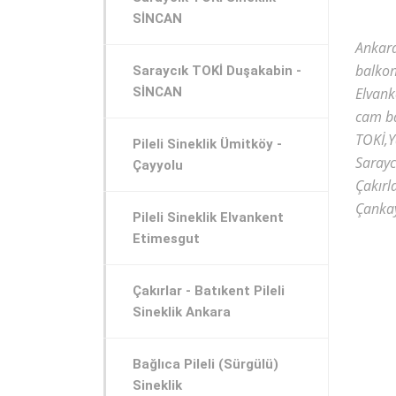
SİNCAN
Ankara
balkon
Saraycık TOKİ Duşakabin -
SİNCAN
Elvank
cam ba
TOKİ,Y
Pileli Sineklik Ümitköy -
Sarayc
Çayyolu
Çakırl
Çankay
Pileli Sineklik Elvankent
Etimesgut
Çakırlar - Batıkent Pileli
Sineklik Ankara
Bağlıca Pileli (Sürgülü)
Sineklik