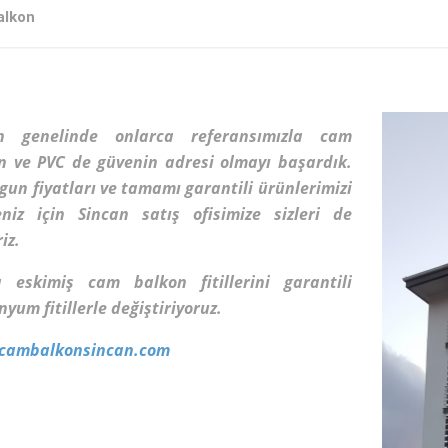
alkon
an genelinde onlarca referansımızla cam
n ve PVC de güvenin adresi olmayı başardık.
gun fiyatları ve tamamı garantili ürünlerimizi
niz için Sincan satış ofisimize sizleri de
riz.
ca
eskimiş cam balkon fitillerini garantili
yum fitillerle değiştiriyoruz.
cambalkonsincan.com