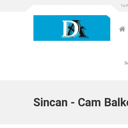
Tari
İ
Sincan - Cam Balk