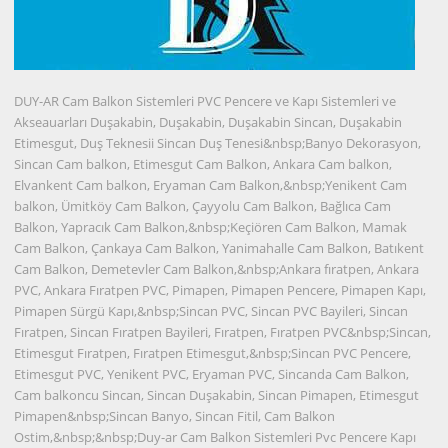
DUY-AR Cam Balkon Sistemleri PVC Pencere ve Kapı Sistemleri ve
Akseauarları Duşakabin, Duşakabin, Duşakabin Sincan, Duşakabin
Etimesgut, Duş Teknesii Sincan Duş Tenesi&nbsp;Banyo Dekorasyon,
Sincan Cam balkon, Etimesgut Cam Balkon, Ankara Cam balkon,
Elvankent Cam balkon, Eryaman Cam Balkon,&nbsp;Yenikent Cam
balkon, Ümitköy Cam Balkon, Çayyolu Cam Balkon, Bağlıca Cam
Balkon, Yapracık Cam Balkon,&nbsp;Keçiören Cam Balkon, Mamak
Cam Balkon, Çankaya Cam Balkon, Yanimahalle Cam Balkon, Batıkent
Cam Balkon, Demetevler Cam Balkon,&nbsp;Ankara fıratpen, Ankara
PVC, Ankara Fıratpen PVC, Pimapen, Pimapen Pencere, Pimapen Kapı,
Pimapen Sürgü Kapı,&nbsp;Sincan PVC, Sincan PVC Bayileri, Sincan
Fıratpen, Sincan Fıratpen Bayileri, Fıratpen, Fıratpen PVC&nbsp;Sincan,
Etimesgut Fıratpen, Fıratpen Etimesgut,&nbsp;Sincan PVC Pencere,
Etimesgut PVC, Yenikent PVC, Eryaman PVC, Sincanda Cam Balkon,
Cam balkoncu Sincan, Sincan Duşakabin, Sincan Pimapen, Etimesgut
Pimapen&nbsp;Sincan Banyo, Sincan Fitil, Cam Balkon
Ostim,&nbsp;&nbsp;Duy-ar Cam Balkon Sistemleri Pvc Pencere Kapı