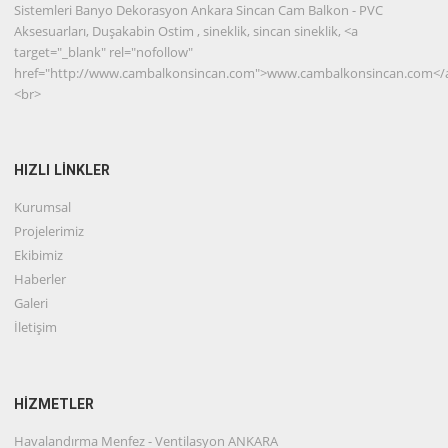
Sistemleri Banyo Dekorasyon Ankara Sincan Cam Balkon - PVC
Aksesuarları, Duşakabin Ostim , sineklik, sincan sineklik, <a
target="_blank" rel="nofollow"
href="http://www.cambalkonsincan.com">www.cambalkonsincan.com</
<br>
HIZLI LİNKLER
Kurumsal
Projelerimiz
Ekibimiz
Haberler
Galeri
İletişim
HİZMETLER
Havalandırma Menfez - Ventilasyon ANKARA