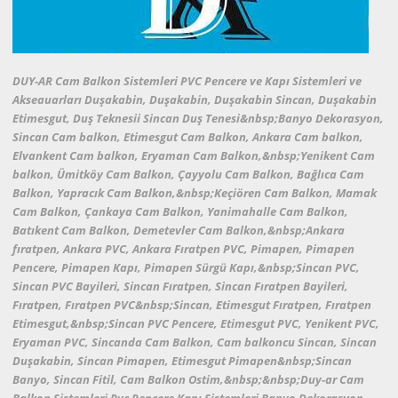
DUY-AR Cam Balkon Sistemleri PVC Pencere ve Kapı Sistemleri ve
Akseauarları Duşakabin, Duşakabin, Duşakabin Sincan, Duşakabin
Etimesgut, Duş Teknesii Sincan Duş Tenesi&nbsp;Banyo Dekorasyon,
Sincan Cam balkon, Etimesgut Cam Balkon, Ankara Cam balkon,
Elvankent Cam balkon, Eryaman Cam Balkon,&nbsp;Yenikent Cam
balkon, Ümitköy Cam Balkon, Çayyolu Cam Balkon, Bağlıca Cam
Balkon, Yapracık Cam Balkon,&nbsp;Keçiören Cam Balkon, Mamak
Cam Balkon, Çankaya Cam Balkon, Yanimahalle Cam Balkon,
Batıkent Cam Balkon, Demetevler Cam Balkon,&nbsp;Ankara
fıratpen, Ankara PVC, Ankara Fıratpen PVC, Pimapen, Pimapen
Pencere, Pimapen Kapı, Pimapen Sürgü Kapı,&nbsp;Sincan PVC,
Sincan PVC Bayileri, Sincan Fıratpen, Sincan Fıratpen Bayileri,
Fıratpen, Fıratpen PVC&nbsp;Sincan, Etimesgut Fıratpen, Fıratpen
Etimesgut,&nbsp;Sincan PVC Pencere, Etimesgut PVC, Yenikent PVC,
Eryaman PVC, Sincanda Cam Balkon, Cam balkoncu Sincan, Sincan
Duşakabin, Sincan Pimapen, Etimesgut Pimapen&nbsp;Sincan
Banyo, Sincan Fitil, Cam Balkon Ostim,&nbsp;&nbsp;Duy-ar Cam
Balkon Sistemleri Pvc Pencere Kapı Sistemleri Banyo Dekorasyon